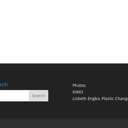
rch
Photos:
KIMO
Lisbeth Engbo, Plastic Chang