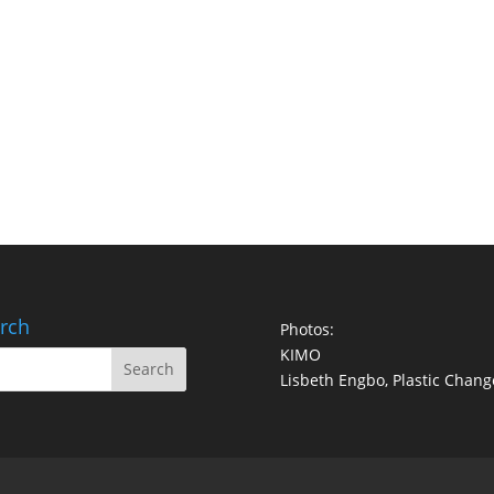
rch
Photos:
KIMO
Lisbeth Engbo, Plastic Chang