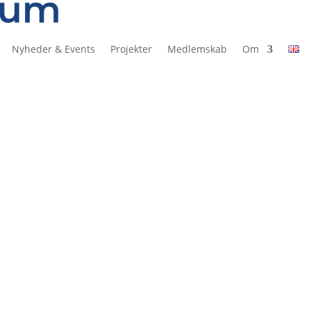
Nyheder & Events
Projekter
Medlemskab
Om
Alle
Aktuelt
Projekter
Events
Medlem
risk designpris
eet, en tur til Athen for at modtage den verdensberømte ‘PRIZE DES
ke pris blev første gang uddelt i 1949 af Museum of Modern Art...