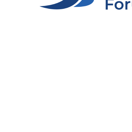
Manga Street vinder histo
jan 19, 2023
|
Medlem
I efteråret var Julie Storm, ejer af Manga Str
for sin Scoop Ocean produktlinje. Den historis