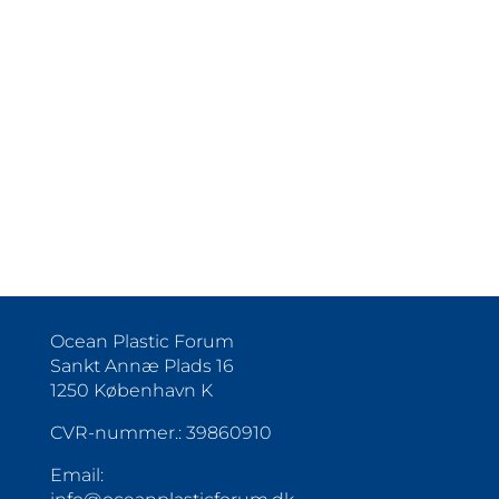
ABONNER
Ocean Plastic Forum
Sankt Annæ Plads 16
1250 København K
CVR-nummer.: 39860910
Email: