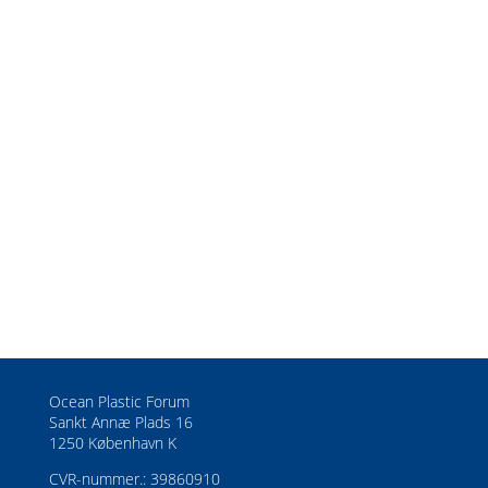
nyheder fra Ocean Plastic Forum og følge den
seneste udvikling inden for vores projekter.
SUBSCRIBE
Ocean Plastic Forum
Sankt Annæ Plads 16
1250 København K
CVR-nummer.: 39860910